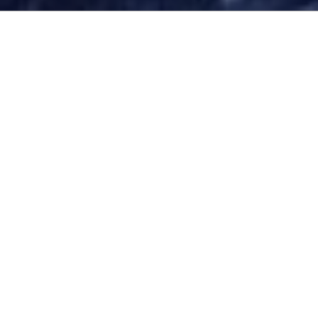
IMPRESSUM
Michele Chesi
Chesi Webdesign und Werkstatt
Schachnerstrasse 5
81379 München
Kontakt
Telefon: +491793270405
Telefax: +498989040439
E-Mail: michele@chesi.net
Umsatzsteuer-ID