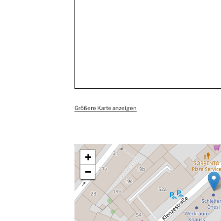
Größere Karte anzeigen
+
−